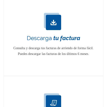
Descarga
tu factura
Consulta y descarga tus facturas de arriendo de forma fácil.
Puedes descargar las facturas de los últimos 6 meses.
DESCARGA
TU
PAGOS
EN LÍNEA
FACTURA
Realiza el pago de tus arriendos en unos
simples pasos con el banco de tu elección, sin
dejar la comodidad y tranquilidad de tu hogar.